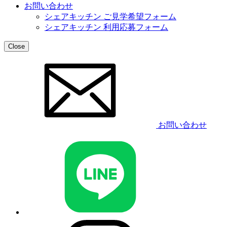
お問い合わせ
シェアキッチン ご見学希望フォーム
シェアキッチン 利用応募フォーム
Close
お問い合わせ