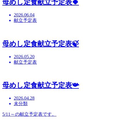
母めし定食献立予定表🍀
2026.06.04
献立予定表
母めし定食献立予定表🍃
2026.05.20
献立予定表
母めし定食献立予定表📯
2026.04.28
未分類
5/11～の献立予定表です。