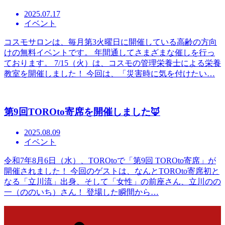
2025.07.17
イベント
コスモサロンは、毎月第3火曜日に開催している高齢の方向
けの無料イベントです。 年間通してさまざまな催しを行っ
ております。 7/15（火）は、コスモの管理栄養士による栄養
教室を開催しました！ 今回は、「災害時に気を付けたい…
第9回TOROto寄席を開催しました🦊
2025.08.09
イベント
令和7年8月6日（水）、TOROtoで「第9回 TOROto寄席」が
開催されました！ 今回のゲストは、なんとTOROto寄席初と
なる「立川流」出身、そして「女性」の前座さん、立川のの
一（ののいち）さん！ 登場した瞬間から…