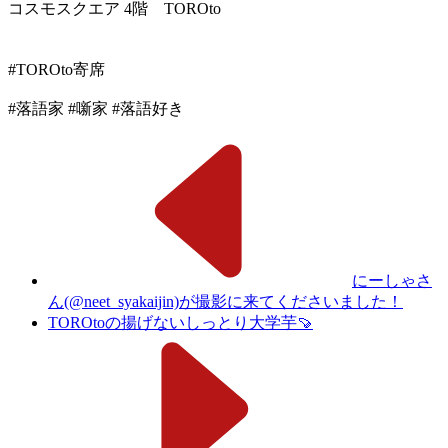
コスモスクエア 4階 TOROto
#TOROto寄席
#落語家 #噺家 #落語好き
にーしゃさ
ん(@neet_syakaijin)が撮影に来てくださいました！
TOROtoの揚げないしっとり大学芋🍠