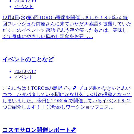
2024.12.19
イベント
12月4日(水)第5回TOROto寄席を開催しました！♬♪🙇♪♫ 毎
回フレッシュな前座さんに来ていただき落語を披露していた
だくこのイベント✨ 落語で思う存分笑ったあとは、美味し
くて身体にやさしい母めし定食をお召し…
イベントのことなど
2021.07.12
イベント
こんにちは！TOROtoの島野です💕 ブログ書かなきゃと思い
つつ、バタバタしている間にかなり久しぶりの投稿となって
しまいました。 今日はTOROtoで開催しているイベントを２
つご紹介します！！ ①母めしワークショップコス…
コスモサロン開催レポート💕