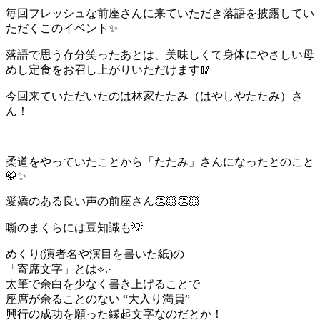
毎回フレッシュな前座さんに来ていただき落語を披露してい
ただくこのイベント✨
落語で思う存分笑ったあとは、美味しくて身体にやさしい母
めし定食をお召し上がりいただけます🥢
今回来ていただいたのは林家たたみ（はやしやたたみ）さ
ん！
柔道をやっていたことから「たたみ」さんになったとのこと
🥋✨
愛嬌のある良い声の前座さん👏🏻👏🏻
噺のまくらには豆知識も💡
めくり(演者名や演目を書いた紙)の
「寄席文字」とは⟡.·
太筆で余白を少なく書き上げることで
座席が余ることのない “大入り満員”
興行の成功を願った縁起文字なのだとか！