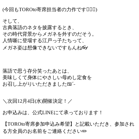
(今回もTOROto寄席担当者の力作です👍🏻✨)
そして、
古典落語のネタを披露するとき、
その時代背景からメガネを外すのだそう。
人情噺に登場する江戸っ子たちって、
メガネ姿は想像できないですもんね👓
落語で思う存分笑ったあとは、
美味しくて身体にやさしい母めし定食を
お召し上がりいただきました🍱ˊ˗
＼次回12月4日(水)開催決定！／
お申込みは、公式LINEにて承っております！
【TOROto寄席参加申込み希望】と記載いただき、参加され
る方全員のお名前をご連絡ください✏️