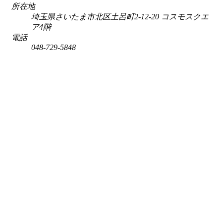
所在地
埼玉県さいたま市北区土呂町2-12-20 コスモスクエ
ア4階
電話
048-729-5848
営業時間：月・火・水・木・金・土（第3土曜を除く） 9:30～
17:00／定休日：日・祝・第3土曜