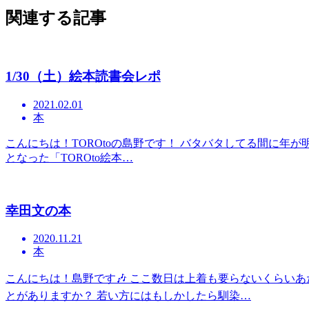
関連する記事
1/30（土）絵本読書会レポ
2021.02.01
本
こんにちは！TOROtoの島野です！ バタバタしてる間に年が
となった「TOROto絵本…
幸田文の本
2020.11.21
本
こんにちは！島野です🎶 ここ数日は上着も要らないくらいあ
とがありますか？ 若い方にはもしかしたら馴染…