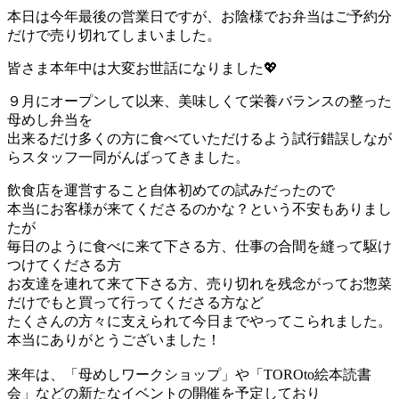
本日は今年最後の営業日ですが、お陰様でお弁当はご予約分
だけで売り切れてしまいました。
皆さま本年中は大変お世話になりました💖
９月にオープンして以来、美味しくて栄養バランスの整った
母めし弁当を
出来るだけ多くの方に食べていただけるよう試行錯誤しなが
らスタッフ一同がんばってきました。
飲食店を運営すること自体初めての試みだったので
本当にお客様が来てくださるのかな？という不安もありまし
たが
毎日のように食べに来て下さる方、仕事の合間を縫って駆け
つけてくださる方
お友達を連れて来て下さる方、売り切れを残念がってお惣菜
だけでもと買って行ってくださる方など
たくさんの方々に支えられて今日までやってこられました。
本当にありがとうございました！
来年は、「母めしワークショップ」や「TOROto絵本読書
会」などの新たなイベントの開催を予定しており