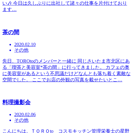
い🎶 今日は久しぶりに出社して諸々の仕事を片付けており
ます…
茶の間
2020.02.10
その他
先日、TOROtoのメンバーと一緒に 同じさいたま市北区にあ
る「喫茶と美容室*茶の間」に行ってきました。 カフェの奥
に美容室があるという不思議だけどなんとも落ち着く素敵な
空間でした。 ここでお店の外観の写真を載せたいとこ…
料理撮影会
2020.02.06
その他
こんにちは。ＴＯＲＯto コスモキッチン管理栄養士の星野