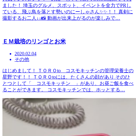
ました！ 埼玉のグルメ、スポット、イベントを全力でPRし
ている、飛ぶ鳥を落とす勢いのにーしゃさん✨✨！！ 真剣に
撮影するお二人↓↓📸 動画が出来上がるのが楽しみで…
ＥＭ栽培のリンゴとお米
2020.02.04
その他
はじめまして！ ＴＯＲＯto コスモキッチンの管理栄養士の
星野です！！ ＴＯＲＯtoには、たくさんの顔があり そのひ
とつとして「 コスモキッチン 」があり、お昼ご飯を食べ
ることができます。 コスモキッチンでは、ホッとする…